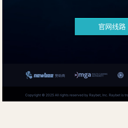
跳
至
内
首页–英雄联盟买输赢官网-(LOL)S15预