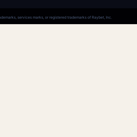
首页
雷竞技下注
雷竞技官网
雷竞技app下载
_雷竞技官网下注_202