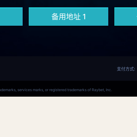
首页
雷竞技下注
雷竞技官网
雷竞技app下载