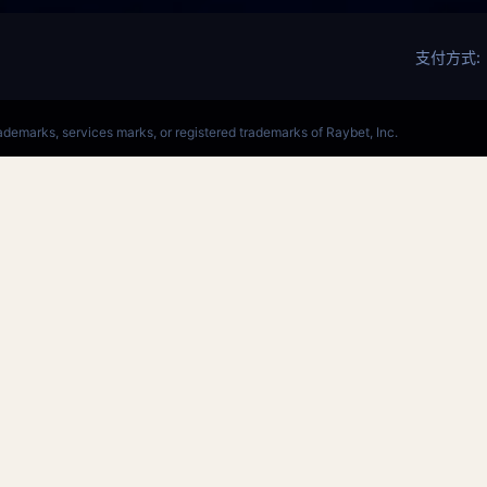
首页
雷竞技下注
雷竞技官网
雷竞技app下载