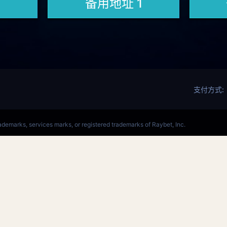
首页
雷竞技下注
雷竞技官网
雷竞技app下载