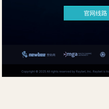
跳
至
内
首页–英雄联盟买输赢官网-(LOL)S15预
测决赛官方网站-全球领先的电竞赛事
容