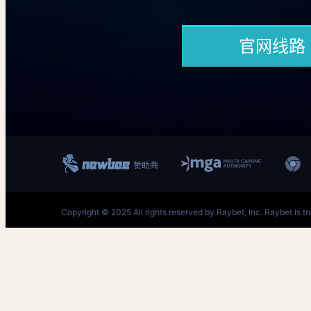
跳
至
内
首页–英雄联盟买输赢官网-(LOL)S15预
测决赛官方网站-全球领先的电竞赛事